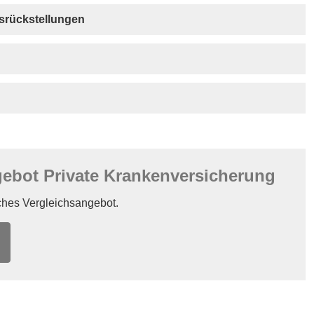
gsrückstellungen
bot Private Kranken­ver­si­che­rung
iches Vergleichsangebot.