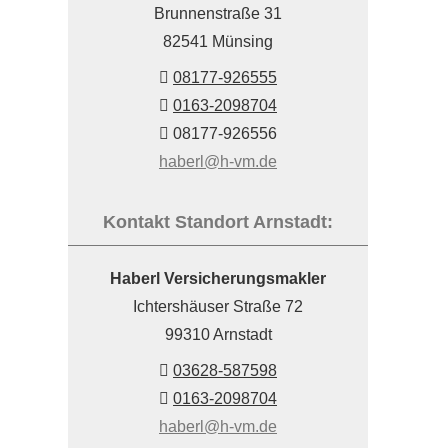
Brunnenstraße 31
82541 Münsing
08177-926555
0163-2098704
08177-926556
haberl@h-vm.de
Kontakt Standort Arnstadt:
Haberl Ver­sicherungs­makler
Ichtershäuser Straße 72
99310 Arnstadt
03628-587598
0163-2098704
haberl@h-vm.de