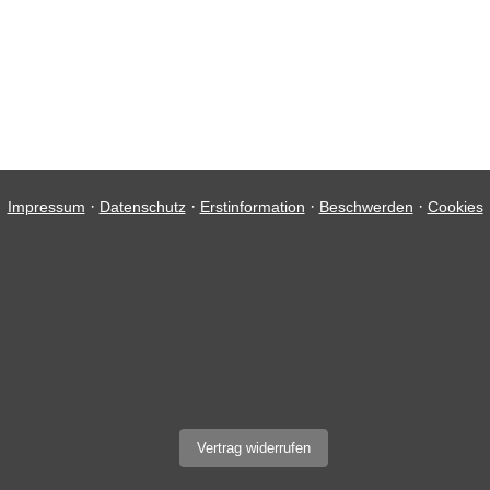
·
·
·
·
Impressum
Datenschutz
Erstinformation
Beschwerden
Cookies
Vertrag widerrufen