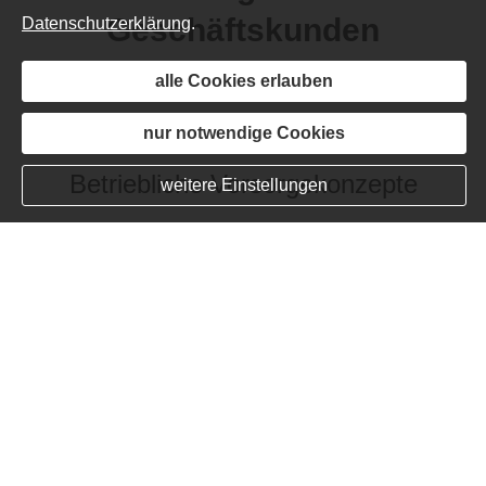
Geschäftskunden
Datenschutzerklärung
.
alle Cookies erlauben
nur notwendige Cookies
Betriebliche Vorsorgekonzepte
weitere Einstellungen
Mehr erfahren
Betriebliche Risiken